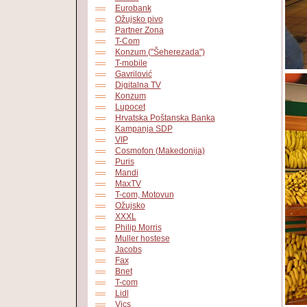
Eurobank
Ožujsko pivo
Partner Zona
T-Com
Konzum ("Šeherezada")
T-mobile
Gavrilović
Digitalna TV
Konzum
Lupocet
Hrvatska Poštanska Banka
Kampanja SDP
VIP
Cosmofon (Makedonija)
Puris
Mandi
MaxTV
T-com, Motovun
Ožujsko
XXXL
Philip Morris
Muller hostese
Jacobs
Fax
Bnet
T-com
Lidl
Vics