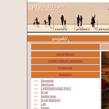
Igrani filmovi
Jumbo plakati i tiskovine
Promocije
Reklame
Syngenta
Sberbank
CHERNIGIVSKE PIVO
B-net
Nektar pivo
B-net (Božićni)
Lidl
Basler