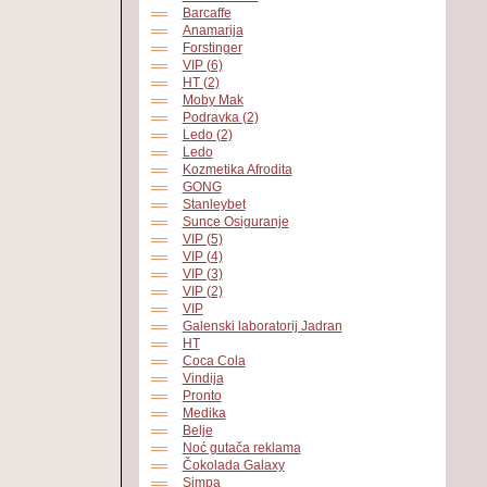
Barcaffe
Anamarija
Forstinger
VIP (6)
HT (2)
Moby Mak
Podravka (2)
Ledo (2)
Ledo
Kozmetika Afrodita
GONG
Stanleybet
Sunce Osiguranje
VIP (5)
VIP (4)
VIP (3)
VIP (2)
VIP
Galenski laboratorij Jadran
HT
Coca Cola
Vindija
Pronto
Medika
Belje
Noć gutača reklama
Čokolada Galaxy
Simpa