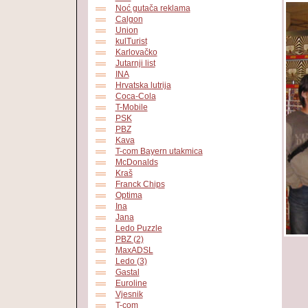
Noć gutača reklama
Calgon
Union
kulTurist
Karlovačko
Jutarnji list
INA
Hrvatska lutrija
Coca-Cola
T-Mobile
PSK
PBZ
Kava
T-com Bayern utakmica
McDonalds
Kraš
Franck Chips
Optima
Ina
Jana
Ledo Puzzle
PBZ (2)
MaxADSL
Ledo (3)
Gastal
Euroline
Vjesnik
T-com