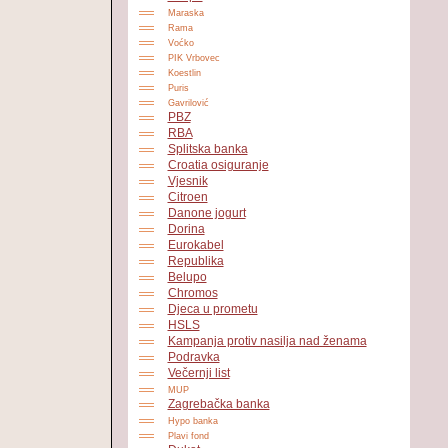
Maraska
Rama
Voćko
PIK Vrbovec
Koestlin
Puris
Gavrilović
PBZ
RBA
Splitska banka
Croatia osiguranje
Vjesnik
Citroen
Danone jogurt
Dorina
Eurokabel
Republika
Belupo
Chromos
Djeca u prometu
HSLS
Kampanja protiv nasilja nad ženama
Podravka
Večernji list
MUP
Zagrebačka banka
Hypo banka
Plavi fond