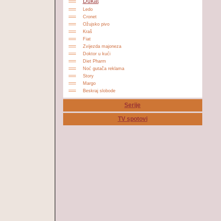
Dukat
Ledo
Cronet
Ožujsko pivo
Kraš
Fiat
Zvijezda majoneza
Doktor u kući
Diet Pharm
Noć gutača reklama
Story
Margo
Beskraj slobode
Serije
TV spotovi