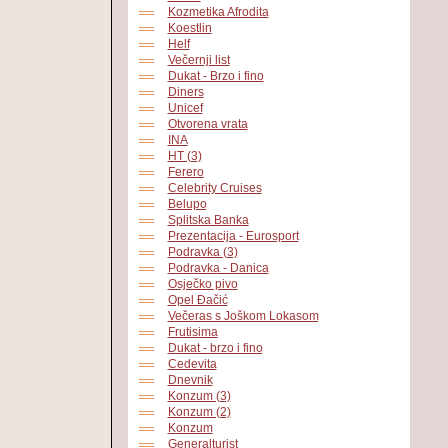
Kozmetika Afrodita
Koestlin
Helf
Večernji list
Dukat - Brzo i fino
Diners
Unicef
Otvorena vrata
INA
HT (3)
Ferero
Celebrity Cruises
Belupo
Splitska Banka
Prezentacija - Eurosport
Podravka (3)
Podravka - Danica
Osječko pivo
Opel Đačić
Večeras s Joškom Lokasom
Frutisima
Dukat - brzo i fino
Cedevita
Dnevnik
Konzum (3)
Konzum (2)
Konzum
Generalturist