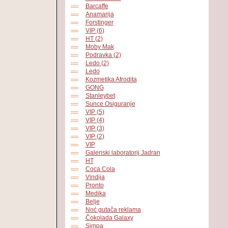
Barcaffe
Anamarija
Forstinger
VIP (6)
HT (2)
Moby Mak
Podravka (2)
Ledo (2)
Ledo
Kozmetika Afrodita
GONG
Stanleybet
Sunce Osiguranje
VIP (5)
VIP (4)
VIP (3)
VIP (2)
VIP
Galenski laboratorij Jadran
HT
Coca Cola
Vindija
Pronto
Medika
Belje
Noć gutača reklama
Čokolada Galaxy
Simpa