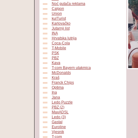
Noć gutača reklama
Calgon
Union
kulTurist
Karlovačko
Jutarnji list
INA
Hrvatska lutrija
Coca-Cola
T-Mobile
PSK
PBZ
Kava
T-com Bayern utakmica
McDonalds
Kraš
Franck Chips
Optima
Ina
Jana
Ledo Puzzle
PBZ (2)
MaxADSL
Ledo (3)
Gastal
Euroline
Vjesnik
T-com