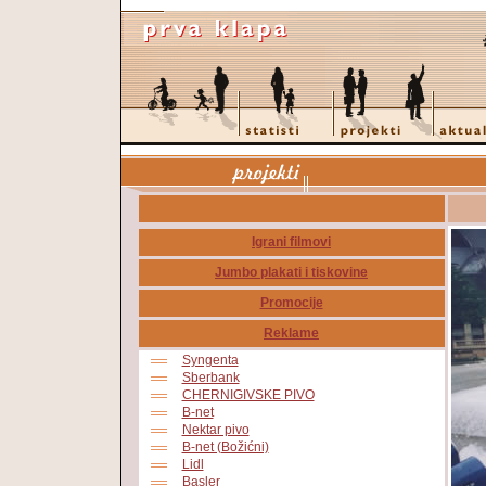
Igrani filmovi
Jumbo plakati i tiskovine
Promocije
Reklame
Syngenta
Sberbank
CHERNIGIVSKE PIVO
B-net
Nektar pivo
B-net (Božićni)
Lidl
Basler