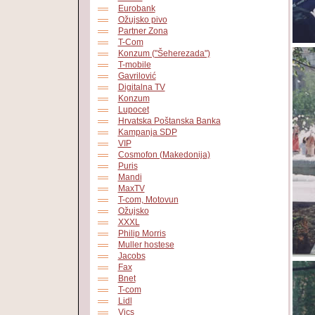
Eurobank
Ožujsko pivo
Partner Zona
T-Com
Konzum ("Šeherezada")
T-mobile
Gavrilović
Digitalna TV
Konzum
Lupocet
Hrvatska Poštanska Banka
Kampanja SDP
VIP
Cosmofon (Makedonija)
Puris
Mandi
MaxTV
T-com, Motovun
Ožujsko
XXXL
Philip Morris
Muller hostese
Jacobs
Fax
Bnet
T-com
Lidl
Vics