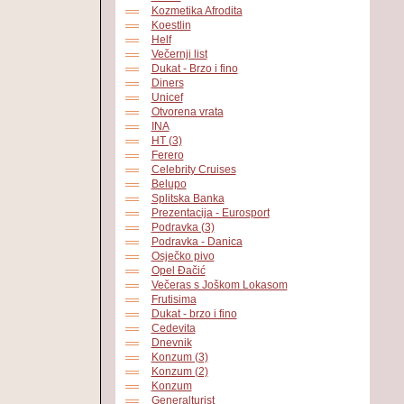
Kozmetika Afrodita
Koestlin
Helf
Večernji list
Dukat - Brzo i fino
Diners
Unicef
Otvorena vrata
INA
HT (3)
Ferero
Celebrity Cruises
Belupo
Splitska Banka
Prezentacija - Eurosport
Podravka (3)
Podravka - Danica
Osječko pivo
Opel Đačić
Večeras s Joškom Lokasom
Frutisima
Dukat - brzo i fino
Cedevita
Dnevnik
Konzum (3)
Konzum (2)
Konzum
Generalturist