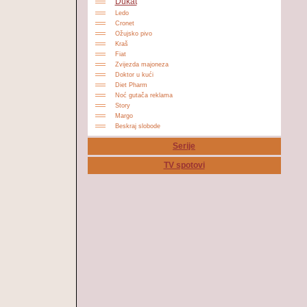
Dukat
Ledo
Cronet
Ožujsko pivo
Kraš
Fiat
Zvijezda majoneza
Doktor u kući
Diet Pharm
Noć gutača reklama
Story
Margo
Beskraj slobode
Serije
TV spotovi