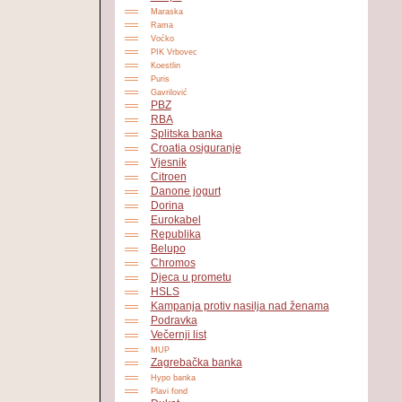
Maraska
Rama
Voćko
PIK Vrbovec
Koestlin
Puris
Gavrilović
PBZ
RBA
Splitska banka
Croatia osiguranje
Vjesnik
Citroen
Danone jogurt
Dorina
Eurokabel
Republika
Belupo
Chromos
Djeca u prometu
HSLS
Kampanja protiv nasilja nad ženama
Podravka
Večernji list
MUP
Zagrebačka banka
Hypo banka
Plavi fond