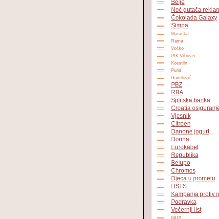
Belje
Noć gutača rekla
Čokolada Galaxy
Simpa
Maraska
Rama
Voćko
PIK Vrbovec
Koestlin
Puris
Gavrilović
PBZ
RBA
Splitska banka
Croatia osiguranj
Vjesnik
Citroen
Danone jogurt
Dorina
Eurokabel
Republika
Belupo
Chromos
Djeca u prometu
HSLS
Kampanja protiv 
Podravka
Večernji list
MUP