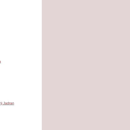
a
ij Jadran