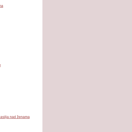
ma
e
nasilja nad ženama