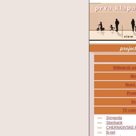
Billboards an
Mo
Music
Prom
Se
TV com
Syngenta
Sberbank
CHERNIGIVSKE 
B-net