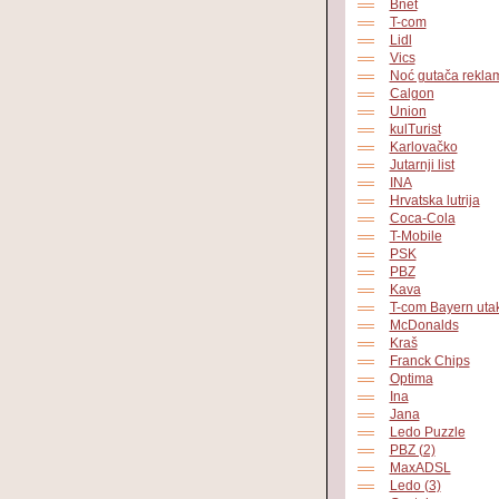
Bnet
T-com
Lidl
Vics
Noć gutača rekla
Calgon
Union
kulTurist
Karlovačko
Jutarnji list
INA
Hrvatska lutrija
Coca-Cola
T-Mobile
PSK
PBZ
Kava
T-com Bayern uta
McDonalds
Kraš
Franck Chips
Optima
Ina
Jana
Ledo Puzzle
PBZ (2)
MaxADSL
Ledo (3)