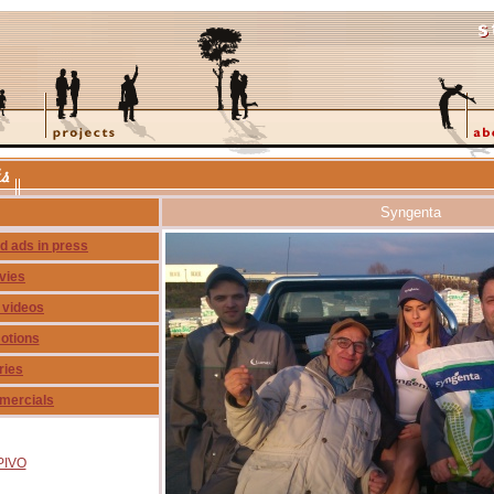
Syngenta
d ads in press
vies
 videos
otions
ries
mercials
PIVO