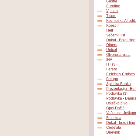
Gastal
Euroline
Vjesnik
T-com
Kozmetika Afrodit
Koestlin
Helf
Večernji list
Dukat - Brzo i fino
Diners
Unicef
Otvorena vrata
INA
HT (3)
Ferero
Celebrity Cruises
Belupo
Splitska Banka
Prezentacija - Eur
Podravka (3)
Podravka - Danic
Osječko pivo
Opel Đačić
Večeras s Joško
Frutisima
Dukat - brzo i fino
Cedevita
Dnevnik