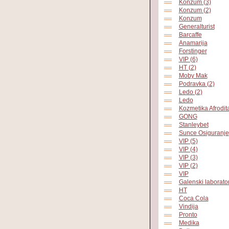
Konzum (3)
Konzum (2)
Konzum
Generalturist
Barcaffe
Anamarija
Forstinger
VIP (6)
HT (2)
Moby Mak
Podravka (2)
Ledo (2)
Ledo
Kozmetika Afrodit
GONG
Stanleybet
Sunce Osiguranje
VIP (5)
VIP (4)
VIP (3)
VIP (2)
VIP
Galenski laborator
HT
Coca Cola
Vindija
Pronto
Medika