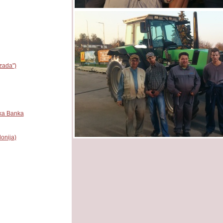
zada")
ka Banka
onija)