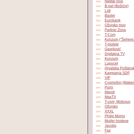
Nektar pivo
B-net (Božićni)
Lidl
Basler
Eurobank
Ožujsko pivo
Partner Zona
T-Com
Konzum ("Šehere
T-mobile
Gavrilović
Digitalna TV
Konzum
Lupocet
Hrvatska Poštans
Kampanja SDP
VIP
Cosmofon (Maked
Puris
Mandi
MaxTV
T-com, Motovun
Ožujsko
XXXL
Philip Morris
Muller hostese
Jacobs
Fax