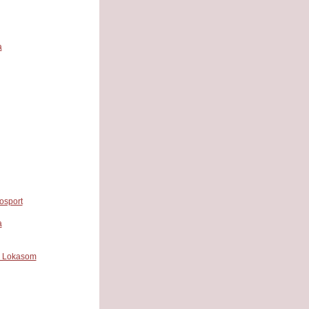
a
osport
a
m Lokasom